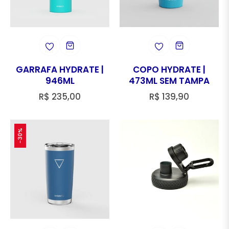
GARRAFA HYDRATE |
COPO HYDRATE |
946ML
473ML SEM TAMPA
Preço
Preço
R$ 235,00
R$ 139,90
regular
regular
-30%