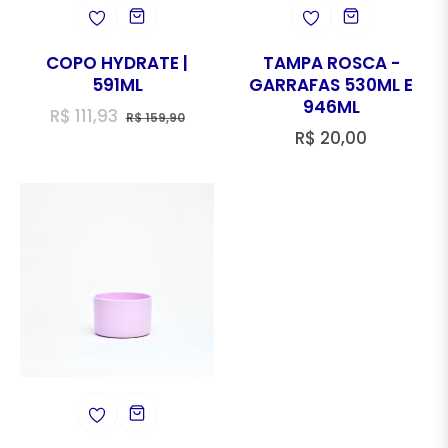
COPO HYDRATE |
TAMPA ROSCA -
591ML
GARRAFAS 530ML E
946ML
Preço
Preço
R$ 111,93
R$ 159,90
Preço
R$ 20,00
regular
de
regular
venda