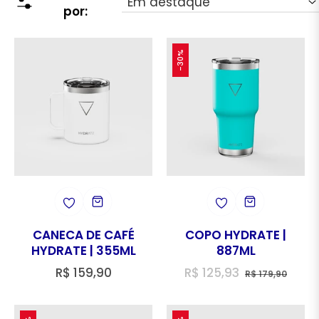
por:
-30%
CANECA DE CAFÉ
COPO HYDRATE |
HYDRATE | 355ML
887ML
Preço
Preço
Preç
R$ 159,90
R$ 125,93
R$ 179,90
regular
regular
de
vend