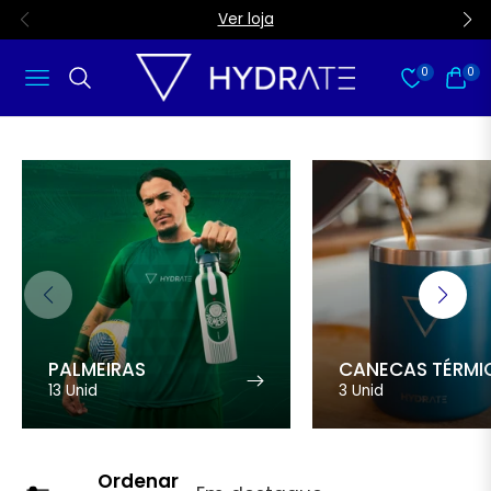
Ver loja
0
0
Navigation
Carri
PALMEIRAS
CANECAS TÉRMI
13 Unid
3 Unid
Ordenar