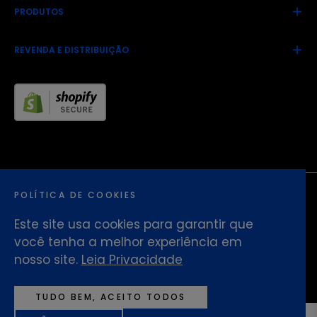
PRODUTOS
REVENDA E DISTRIBUIÇÃO
POLÍTICA DE COOKIES
Este site usa cookies para garantir que
você tenha a melhor experiência em
© 2026,
HYDRATE Brasil
. Desenvolvido por
nosso site.
Leia Privacidade
Foguete Comunica
TUDO BEM, ACEITO TODOS