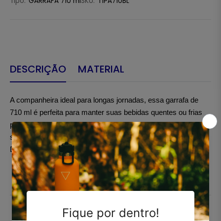
Tipo:
GARRAFA 710 ml
SKU:
T1PA710BL
DESCRIÇÃO
MATERIAL
A companheira ideal para longas jornadas, essa garrafa de 
710 ml é perfeita para manter suas bebidas quentes ou frias 
por mais tempo. Com design resistente e eficiente, ela é 
sinônimo de praticidade e durabilidade. COM PAREDE 
DUPLA SELADA A VÁCUO.