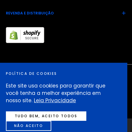
REVENDA E DISTRIBUIÇÃO
POLÍTICA DE COOKIES
Este site usa cookies para garantir que
você tenha a melhor experiência em
© 2026,
HYDRATE Brasil
. Desenvolvido por
nosso site.
Leia Privacidade
Foguete Comunica
TUDO BEM, ACEITO TODOS
NÃO ACEITO
Cor
ADICIONAR AO CARRINHO